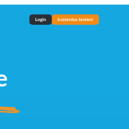
Login
kostenlos testen!
e